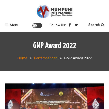
Skip
to
content
Tips Seputar Pertambangan dan K3
Blog Mumpuni
Menu
Search
Follow Us:
GMP Award 2022
Home
Pertambangan
GMP Award 2022