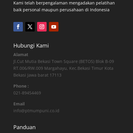
Kami telah berpengalaman mengadakan pelatihan
baik personal maupun perusahaan di Indonesia
Hubungi Kami
Alamat
Jl.Cut Mutia Bekasi Town Square (BETOS) Blok B-09
RT.006/RW.009 Margahayu, Kec.Bekasi Timur Kota
Bekasi Jawa barat 17113
Phone :
021-89454469
Email
info@ptmumpuni.co.id
Panduan