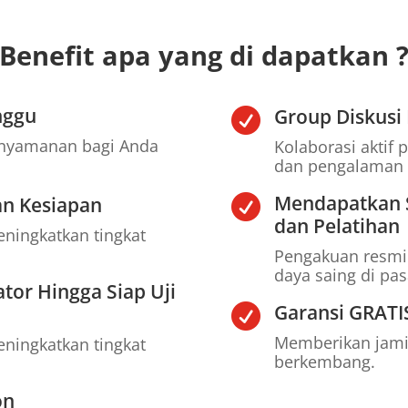
Benefit apa yang di dapatkan 
nggu
Group Diskusi 

nyamanan bagi Anda
Kolaborasi aktif
dan pengalaman a
Mendapatkan S
an Kesiapan

dan Pelatihan
ningkatkan tingkat
Pengakuan resmi
daya saing di pas
ator Hingga Siap Uji
Garansi GRATI

Memberikan jami
ningkatkan tingkat
berkembang.
on